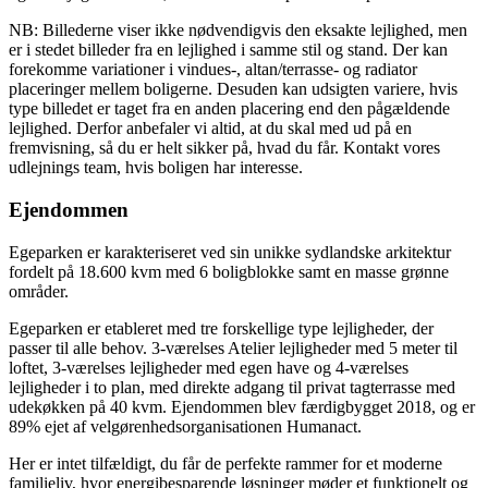
NB: Billederne viser ikke nødvendigvis den eksakte lejlighed, men
er i stedet billeder fra en lejlighed i samme stil og stand. Der kan
forekomme variationer i vindues-, altan/terrasse- og radiator
placeringer mellem boligerne. Desuden kan udsigten variere, hvis
type billedet er taget fra en anden placering end den pågældende
lejlighed. Derfor anbefaler vi altid, at du skal med ud på en
fremvisning, så du er helt sikker på, hvad du får. Kontakt vores
udlejnings team, hvis boligen har interesse.
Ejendommen
Egeparken er karakteriseret ved sin unikke sydlandske arkitektur
fordelt på 18.600 kvm med 6 boligblokke samt en masse grønne
områder.
Egeparken er etableret med tre forskellige type lejligheder, der
passer til alle behov. 3-værelses Atelier lejligheder med 5 meter til
loftet, 3-værelses lejligheder med egen have og 4-værelses
lejligheder i to plan, med direkte adgang til privat tagterrasse med
udekøkken på 40 kvm. Ejendommen blev færdigbygget 2018, og er
89% ejet af velgørenhedsorganisationen Humanact.
Her er intet tilfældigt, du får de perfekte rammer for et moderne
familieliv, hvor energibesparende løsninger møder et funktionelt og