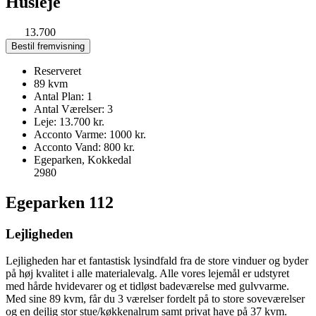
Husleje
KR
13.700
/ mdr
Bestil fremvisning
Reserveret
89 kvm
Antal Plan: 1
Antal Værelser: 3
Leje: 13.700 kr.
Acconto Varme: 1000 kr.
Acconto Vand: 800 kr.
Egeparken, Kokkedal
2980
Egeparken 112
Lejligheden
Lejligheden har et fantastisk lysindfald fra de store vinduer og byder
på høj kvalitet i alle materialevalg. Alle vores lejemål er udstyret
med hårde hvidevarer og et tidløst badeværelse med gulvvarme.
Med sine 89 kvm, får du 3 værelser fordelt på to store soveværelser
og en dejlig stor stue/køkkenalrum samt privat have på 37 kvm.