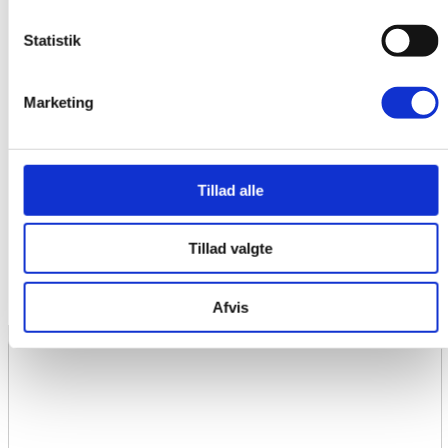
Altan
Nej
Terrasse
Ja
Statistik
Kælderrum
Ja
Loftrum
Nej
Ude Køkken
Nej
Marketing
Vaskemaskine
Ja
Opvaskemaskine
Ja
Tørretumbler
Ja
Komfur
Almindelig
Tillad alle
Dørtelefon
Nej
Elevator
Nej
Parkering
Ja
Tillad valgte
Energimærke
Ikke Oplyst
Rygning Tilladt
Nej
Afvis