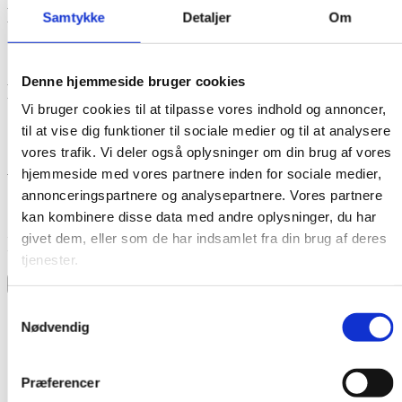
Depositum: 41.100 kr.
Samtykke
Detaljer
Om
Denne hjemmeside bruger cookies
Forudbetalt husleje: 13.700 kr.
Vi bruger cookies til at tilpasse vores indhold og annoncer,
til at vise dig funktioner til sociale medier og til at analysere
vores trafik. Vi deler også oplysninger om din brug af vores
Antal Værelser 3
hjemmeside med vores partnere inden for sociale medier,
annonceringspartnere og analysepartnere. Vores partnere
kan kombinere disse data med andre oplysninger, du har
givet dem, eller som de har indsamlet fra din brug af deres
Indflytningsklar d. 01/10/2026
tjenester.
Bestil Fremvisning
Samtykkevalg
Nødvendig
Udstyr
Svar
Husdyr
Ja
Præferencer
Kombineret Køle & Frys
Ja